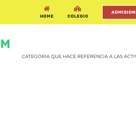
Saltar
ADMISION
al
HOME
COLEGIO
contenido
Toggle
Sliding
CATEGORIA QUE HACE REFERENCIA A LAS ACTI
Bar
Area