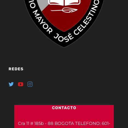
REDES
CONTACTO
Cra 11 # 185b - 88 BOGOTA TELEFONO: 601-